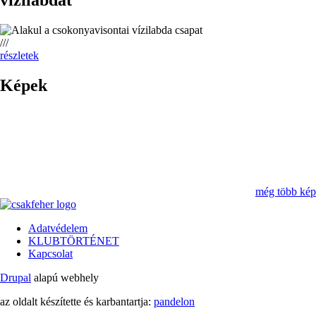
///
részletek
Képek
még több kép
Adatvédelem
KLUBTÖRTÉNET
Lábléc
Kapcsolat
Drupal
alapú webhely
az oldalt készítette és karbantartja:
pandelon