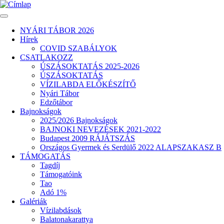
Ugrás
a
tartalomra
NYÁRI TÁBOR 2026
Hírek
Fő
COVID SZABÁLYOK
navigáció
CSATLAKOZZ
ÚSZÁSOKTATÁS 2025-2026
ÚSZÁSOKTATÁS
VÍZILABDA ELŐKÉSZÍTŐ
Nyári Tábor
Edzőtábor
Bajnokságok
2025/2026 Bajnokságok
BAJNOKI NEVEZÉSEK 2021-2022
Budapest 2009 RÁJÁTSZÁS
Országos Gyermek és Serdülő 2022 ALAPSZAKASZ B
TÁMOGATÁS
Tagdíj
Támogatóink
Tao
Adó 1%
Galériák
Vízilabdások
Balatonakarattya