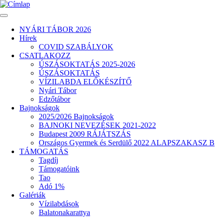
Ugrás
a
tartalomra
NYÁRI TÁBOR 2026
Hírek
Fő
COVID SZABÁLYOK
navigáció
CSATLAKOZZ
ÚSZÁSOKTATÁS 2025-2026
ÚSZÁSOKTATÁS
VÍZILABDA ELŐKÉSZÍTŐ
Nyári Tábor
Edzőtábor
Bajnokságok
2025/2026 Bajnokságok
BAJNOKI NEVEZÉSEK 2021-2022
Budapest 2009 RÁJÁTSZÁS
Országos Gyermek és Serdülő 2022 ALAPSZAKASZ B
TÁMOGATÁS
Tagdíj
Támogatóink
Tao
Adó 1%
Galériák
Vízilabdások
Balatonakarattya