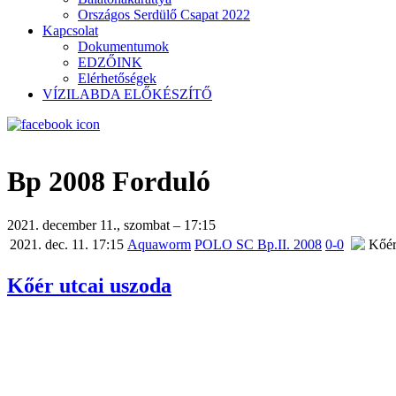
Országos Serdülő Csapat 2022
Kapcsolat
Dokumentumok
EDZŐINK
Elérhetőségek
VÍZILABDA ELŐKÉSZÍTŐ
Bp 2008 Forduló
2021. december 11., szombat – 17:15
2021. dec. 11. 17:15
Aquaworm
POLO SC Bp.II. 2008
0-0
Kőér
Kőér utcai uszoda
Google
map