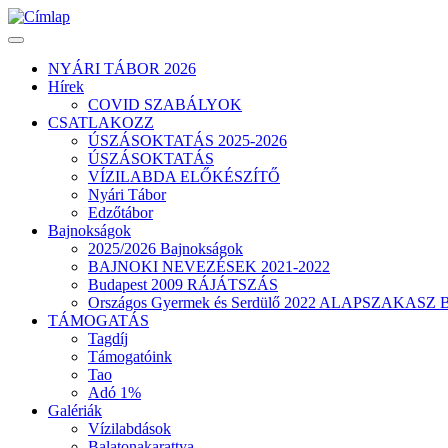
Ugrás
a
tartalomra
NYÁRI TÁBOR 2026
Hírek
Fő
COVID SZABÁLYOK
navigáció
CSATLAKOZZ
ÚSZÁSOKTATÁS 2025-2026
ÚSZÁSOKTATÁS
VÍZILABDA ELŐKÉSZÍTŐ
Nyári Tábor
Edzőtábor
Bajnokságok
2025/2026 Bajnokságok
BAJNOKI NEVEZÉSEK 2021-2022
Budapest 2009 RÁJÁTSZÁS
Országos Gyermek és Serdülő 2022 ALAPSZAKASZ 
TÁMOGATÁS
Tagdíj
Támogatóink
Tao
Adó 1%
Galériák
Vízilabdások
Balatonakarattya