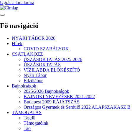
Ugrás a tartalomra
Fő navigáció
NYÁRI TÁBOR 2026
Hírek
COVID SZABÁLYOK
CSATLAKOZZ
ÚSZÁSOKTATÁS 2025-2026
ÚSZÁSOKTATÁS
VÍZILABDA ELŐKÉSZÍTŐ
Nyári Tábor
Edzőtábor
Bajnokságok
2025/2026 Bajnokságok
BAJNOKI NEVEZÉSEK 2021-2022
Budapest 2009 RÁJÁTSZÁS
Országos Gyermek és Serdülő 2022 ALAPSZAKASZ B
TÁMOGATÁS
Tagdíj
Támogatóink
Tao