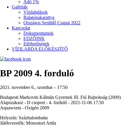
Adó 1%
Galériák
Vízilabdások
Balatonakarattya
Országos Serdülő Csapat 2022
Kapcsolat
Dokumentumok
EDZŐINK
Elérhetőségek
VÍZILABDA ELŐKÉSZÍTŐ
BP 2009 4. forduló
2021. november 6., szombat – 17:50
Budapesti Markovits Kálmán Gyermek III. Fiú Bajnokság (2009)
Alapszakasz - D csoport - 4. forduló - 2021-11-06 17:50
Aquaworm - Oxigén 2009
Helyszín: Százhalombatta
Játékvezetők: Monostori Attila