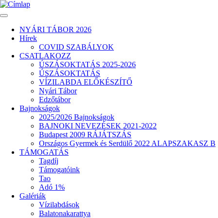
Ugrás
a
tartalomra
NYÁRI TÁBOR 2026
Hírek
Fő
COVID SZABÁLYOK
navigáció
CSATLAKOZZ
ÚSZÁSOKTATÁS 2025-2026
ÚSZÁSOKTATÁS
VÍZILABDA ELŐKÉSZÍTŐ
Nyári Tábor
Edzőtábor
Bajnokságok
2025/2026 Bajnokságok
BAJNOKI NEVEZÉSEK 2021-2022
Budapest 2009 RÁJÁTSZÁS
Országos Gyermek és Serdülő 2022 ALAPSZAKASZ B
TÁMOGATÁS
Tagdíj
Támogatóink
Tao
Adó 1%
Galériák
Vízilabdások
Balatonakarattya