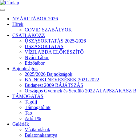
Ugrás
a
tartalomra
NYÁRI TÁBOR 2026
Hírek
Fő
COVID SZABÁLYOK
navigáció
CSATLAKOZZ
ÚSZÁSOKTATÁS 2025-2026
ÚSZÁSOKTATÁS
VÍZILABDA ELŐKÉSZÍTŐ
Nyári Tábor
Edzőtábor
Bajnokságok
2025/2026 Bajnokságok
BAJNOKI NEVEZÉSEK 2021-2022
Budapest 2009 RÁJÁTSZÁS
Országos Gyermek és Serdülő 2022 ALAPSZAKASZ B
TÁMOGATÁS
Tagdíj
Támogatóink
Tao
Adó 1%
Galériák
Vízilabdások
Balatonakarattya