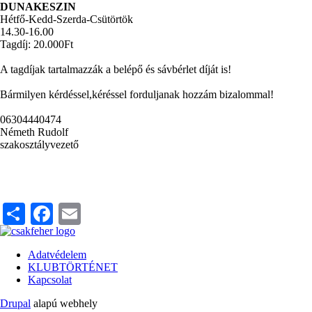
DUNAKESZIN
Hétfő-Kedd-Szerda-Csütörtök
14.30-16.00
Tagdíj: 20.000Ft
A tagdíjak tartalmazzák a belépő és sávbérlet díját is!
Bármilyen kérdéssel,kéréssel forduljanak hozzám bizalommal!
06304440474
Németh Rudolf
szakosztályvezető
Share
Facebook
Email
Adatvédelem
KLUBTÖRTÉNET
Lábléc
Kapcsolat
Drupal
alapú webhely