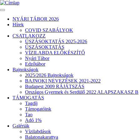
Ugrás
a
tartalomra
NYÁRI TÁBOR 2026
Hírek
Fő
COVID SZABÁLYOK
navigáció
CSATLAKOZZ
ÚSZÁSOKTATÁS 2025-2026
ÚSZÁSOKTATÁS
VÍZILABDA ELŐKÉSZÍTŐ
Nyári Tábor
Edzőtábor
Bajnokságok
2025/2026 Bajnokságok
BAJNOKI NEVEZÉSEK 2021-2022
Budapest 2009 RÁJÁTSZÁS
Országos Gyermek és Serdülő 2022 ALAPSZAKASZ B
TÁMOGATÁS
Tagdíj
Támogatóink
Tao
Adó 1%
Galériák
Vízilabdások
Balatonakarattya