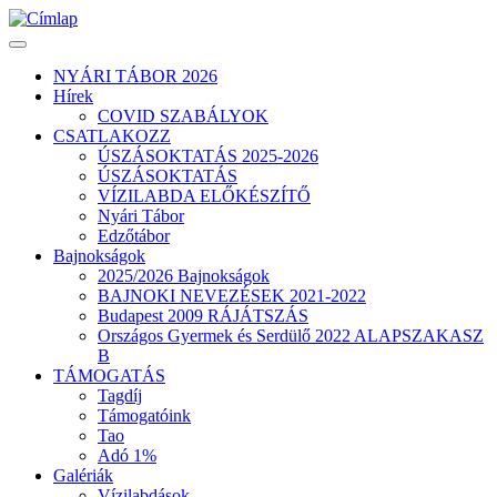
Ugrás
a
tartalomra
NYÁRI TÁBOR 2026
Hírek
Fő
COVID SZABÁLYOK
navigáció
CSATLAKOZZ
ÚSZÁSOKTATÁS 2025-2026
ÚSZÁSOKTATÁS
VÍZILABDA ELŐKÉSZÍTŐ
Nyári Tábor
Edzőtábor
Bajnokságok
2025/2026 Bajnokságok
BAJNOKI NEVEZÉSEK 2021-2022
Budapest 2009 RÁJÁTSZÁS
Országos Gyermek és Serdülő 2022 ALAPSZAKASZ
B
TÁMOGATÁS
Tagdíj
Támogatóink
Tao
Adó 1%
Galériák
Vízilabdások