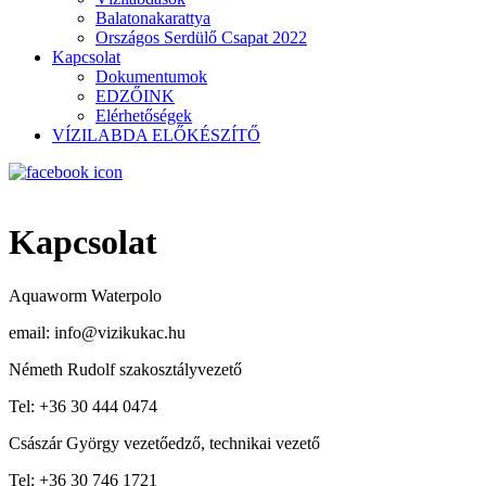
Balatonakarattya
Országos Serdülő Csapat 2022
Kapcsolat
Dokumentumok
EDZŐINK
Elérhetőségek
VÍZILABDA ELŐKÉSZÍTŐ
Kapcsolat
Aquaworm Waterpolo
email: info@vizikukac.hu
Németh Rudolf szakosztályvezető
Tel: +36 30 444 0474
Császár György vezetőedző, technikai vezető
Tel: +36 30 746 1721