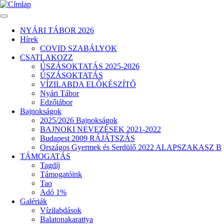
Ugrás
a
tartalomra
NYÁRI TÁBOR 2026
Hírek
Fő
COVID SZABÁLYOK
navigáció
CSATLAKOZZ
ÚSZÁSOKTATÁS 2025-2026
ÚSZÁSOKTATÁS
VÍZILABDA ELŐKÉSZÍTŐ
Nyári Tábor
Edzőtábor
Bajnokságok
2025/2026 Bajnokságok
BAJNOKI NEVEZÉSEK 2021-2022
Budapest 2009 RÁJÁTSZÁS
Országos Gyermek és Serdülő 2022 ALAPSZAKASZ B
TÁMOGATÁS
Tagdíj
Támogatóink
Tao
Adó 1%
Galériák
Vízilabdások
Balatonakarattya