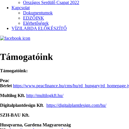
Országos Serdülő Csapat 2022
Kapcsolat
Dokumentumok
EDZŐINK
Elérhetőségek
VÍZILABDA ELŐKÉSZÍTŐ
Támogatóink
Támogatóink:
Peac
Bérlet
https://www.peacfinance.hu/cms/hu/rd_hungary/rd_homepage.j
Multilog Kft.
http://multilogkft.hu/
Digitalplantdesign Kft
.
https://digitalplantdesign.com/hu/
SZH-BAU Kft.
Husqvarna, Gardena Magyarország