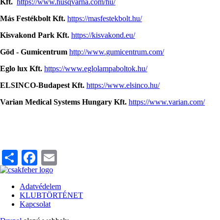
Kft.
https://www.husqvarna.com/hu/
Más Festékbolt Kft.
https://masfestekbolt.hu/
Kisvakond Park Kft.
https://kisvakond.eu/
Göd - Gumicentrum
http://www.gumicentrum.com/
Eglo lux Kft.
https://www.eglolampaboltok.hu/
ELSINCO-Budapest Kft.
https://www.elsinco.hu/
Varian Medical Systems Hungary Kft.
https://www.varian.com/
Share
Facebook
Email
Adatvédelem
KLUBTÖRTÉNET
Lábléc
Kapcsolat