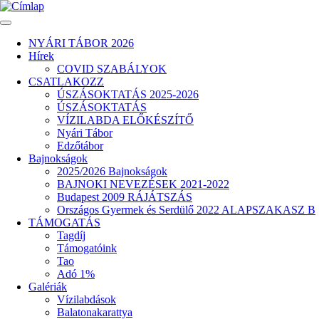
Ugrás
a
tartalomra
NYÁRI TÁBOR 2026
Hírek
Fő
COVID SZABÁLYOK
navigáció
CSATLAKOZZ
ÚSZÁSOKTATÁS 2025-2026
ÚSZÁSOKTATÁS
VÍZILABDA ELŐKÉSZÍTŐ
Nyári Tábor
Edzőtábor
Bajnokságok
2025/2026 Bajnokságok
BAJNOKI NEVEZÉSEK 2021-2022
Budapest 2009 RÁJÁTSZÁS
Országos Gyermek és Serdülő 2022 ALAPSZAKASZ B
TÁMOGATÁS
Tagdíj
Támogatóink
Tao
Adó 1%
Galériák
Vízilabdások
Balatonakarattya