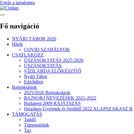
Ugrás a tartalomra
Fő navigáció
NYÁRI TÁBOR 2026
Hírek
COVID SZABÁLYOK
CSATLAKOZZ
ÚSZÁSOKTATÁS 2025-2026
ÚSZÁSOKTATÁS
VÍZILABDA ELŐKÉSZÍTŐ
Nyári Tábor
Edzőtábor
Bajnokságok
2025/2026 Bajnokságok
BAJNOKI NEVEZÉSEK 2021-2022
Budapest 2009 RÁJÁTSZÁS
Országos Gyermek és Serdülő 2022 ALAPSZAKASZ B
TÁMOGATÁS
Tagdíj
Támogatóink
Tao