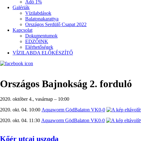
Adó 1%
Galériák
Vízilabdások
Balatonakarattya
Országos Serdülő Csapat 2022
Kapcsolat
Dokumentumok
EDZŐINK
Elérhetőségek
VÍZILABDA ELŐKÉSZÍTŐ
Országos Bajnokság 2. forduló
2020. október 4., vasárnap – 10:00
2020. okt. 04. 10:00
Aquaworm Göd
Balaton VK
0-0
2020. okt. 04. 11:30
Aquaworm Göd
Balaton VK
0-0
Kőér utcai uszoda